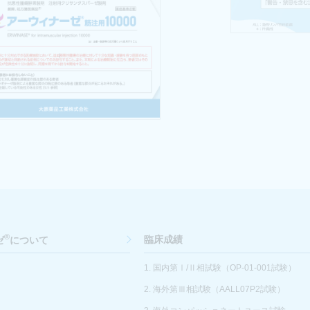
®
ゼ
について
臨床成績
1. 国内第Ⅰ/Ⅱ相試験
（OP-01-001試験）
2. 海外第Ⅲ相試験
（AALL07P2試験）