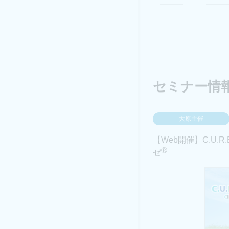
セミナー情
大原主催
【Web開催】C.U.R.E 
Ⓡ
ゼ